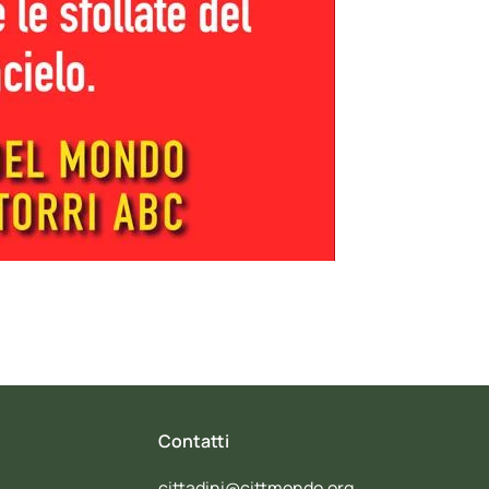
Contatti
cittadini@cittmondo.org