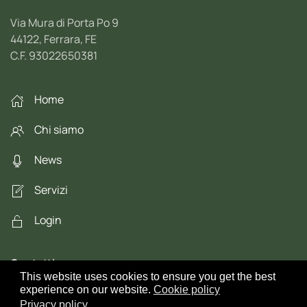
Via Mura di Porta Po 9
44122, Ferrara, FE
C.F. 93022650381
Home
Chi siamo
News
Servizi
Login
Contatti
This website uses cookies to ensure you get the best
experience on our website.
Cookie policy
cittadini@cittmondo.org
Privacy policy